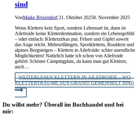
sind
Von
Maike Brixendorf
21. Oktober 2025
8. November 2025
Wenn Klettern kein Sport, sondern Lebensart ist, dann ist
Ailefroide keine Kletterdestination, sondern ein Lebensgefühl
– oder einfach: Kletterzirkus pur. Felsen und Gipfel soweit
das Auge reicht. Mehrseillängen, Sportklettern, Bouldern und
alpines Bergsteigen – Klettern in Ailefroide: schier unendliche
Möglichkeiten! Natürlich hatte ich schon von Ailefroide
gehört: Schöner Campingplatz, da kann man gut Klettern,
auch…
WEITERLESEN
KLETTERN IN AILEFROIDE – WO
KLETTERTRÄUME AUS GRANIT GEMEISSELT SIND
Du willst mehr? Überall im Buchhandel und bei
mir: